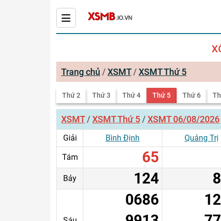
X
Trang chủ
/
XSMT
/
XSMT Thứ 5
Thứ 2
Thứ 3
Thứ 4
Thứ 5
Thứ 6
Th
XSMT
/
XSMT Thứ 5
/
XSMT 06/08/2026
Giải
Bình Định
Quảng Trị
65
Tám
124
8
Bảy
0686
12
9913
77
Sáu