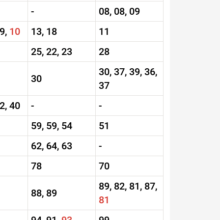
-
08, 08, 09
19,
10
13, 18
11
25, 22, 23
28
30, 37, 39, 36,
30
37
42, 40
-
-
59, 59, 54
51
62, 64, 63
-
78
70
89, 82, 81, 87,
88, 89
81