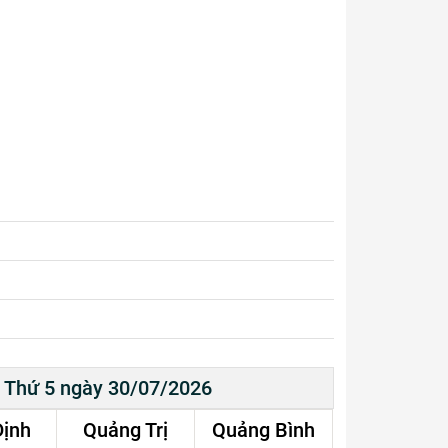
g Thứ 5 ngày 30/07/2026
Định
Quảng Trị
Quảng Bình