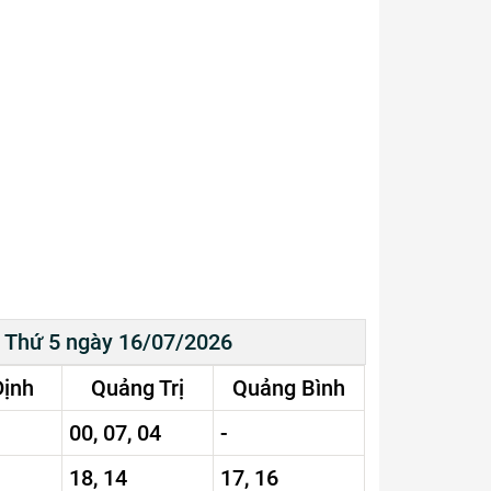
g Thứ 5 ngày 16/07/2026
Định
Quảng Trị
Quảng Bình
00, 07, 04
-
18, 14
17, 16