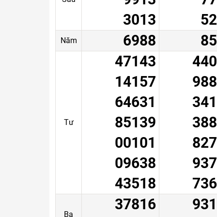
3013
52
6988
85
Năm
47143
440
14157
988
64631
341
85139
388
Tư
00101
827
09638
937
43518
736
37816
931
Ba