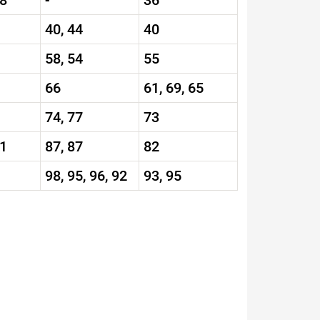
38
-
36
40, 44
40
58, 54
55
66
61, 69, 65
74, 77
73
81
87, 87
82
98, 95, 96, 92
93, 95