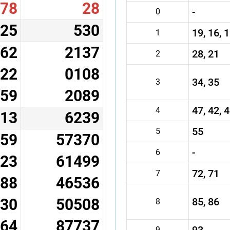
78
28
-
0
25
530
19, 16, 
1
62
2137
28, 21
2
22
0108
34, 35
3
59
2089
47, 42, 
4
13
6239
55
5
59
57370
-
6
23
61499
72, 71
7
88
46536
30
50508
85, 86
8
64
87737
9