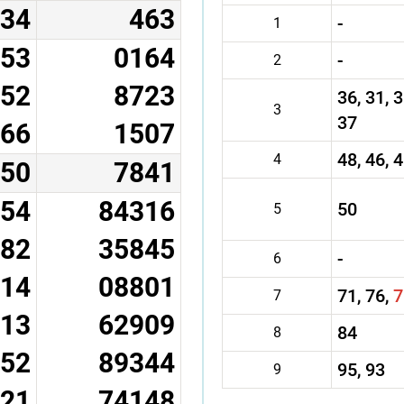
34
463
-
1
53
0164
-
2
52
8723
36, 31, 3
3
37
66
1507
48, 46, 
4
50
7841
54
84316
50
5
82
35845
-
6
14
08801
71, 76,
7
7
13
62909
84
8
52
89344
95, 93
9
21
74148