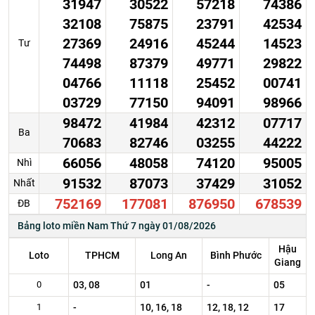
31947
30522
57218
74386
32108
75875
23791
42534
27369
24916
45244
14523
Tư
74498
87379
49771
29822
04766
11118
25452
00741
03729
77150
94091
98966
98472
41984
42312
07717
Ba
70683
82746
03255
44222
66056
48058
74120
95005
Nhì
91532
87073
37429
31052
Nhất
752169
177081
876950
678539
ĐB
Bảng loto miền Nam Thứ 7 ngày 01/08/2026
Hậu
Loto
TPHCM
Long An
Bình Phước
Giang
0
03, 08
01
-
05
1
-
10, 16, 18
12, 18, 12
17