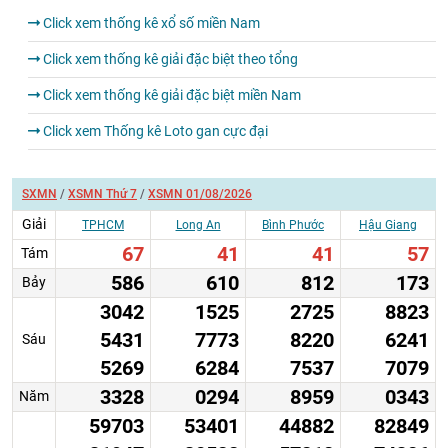
Click xem thống kê xổ số miền Nam
Click xem thống kê giải đặc biệt theo tổng
Click xem thống kê giải đặc biệt miền Nam
Click xem Thống kê Loto gan cực đại
SXMN
/
XSMN Thứ 7
/
XSMN 01/08/2026
Giải
TPHCM
Long An
Bình Phước
Hậu Giang
67
41
41
57
Tám
586
610
812
173
Bảy
3042
1525
2725
8823
5431
7773
8220
6241
Sáu
5269
6284
7537
7079
3328
0294
8959
0343
Năm
59703
53401
44882
82849