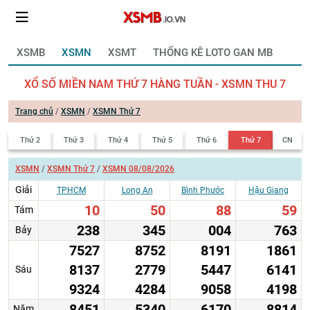
XSMB
XSMN
XSMT
THỐNG KÊ LOTO GAN MB
XỔ SỐ MIỀN NAM THỨ 7 HÀNG TUẦN - XSMN THU 7
Trang chủ
/
XSMN
/
XSMN Thứ 7
Thứ 2
Thứ 3
Thứ 4
Thứ 5
Thứ 6
Thứ 7
CN
XSMN
/
XSMN Thứ 7
/
XSMN 08/08/2026
Giải
TPHCM
Long An
Bình Phước
Hậu Giang
10
50
88
59
Tám
238
345
004
763
Bảy
7527
8752
8191
1861
8137
2779
5447
6141
Sáu
9324
4284
9058
4198
8451
5340
6170
8814
Năm