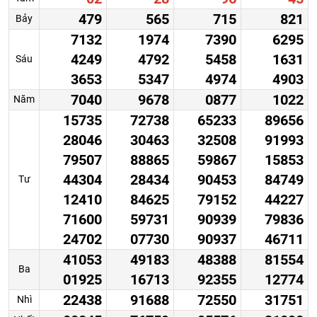
479
565
715
821
Bảy
7132
1974
7390
6295
4249
4792
5458
1631
Sáu
3653
5347
4974
4903
7040
9678
0877
1022
Năm
15735
72738
65233
89656
28046
30463
32508
91993
79507
88865
59867
15853
44304
28434
90453
84749
Tư
12410
84625
79152
44227
71600
59731
90939
79836
24702
07730
90937
46711
41053
49183
48388
81554
Ba
01925
16713
92355
12774
22438
91688
72550
31751
Nhì