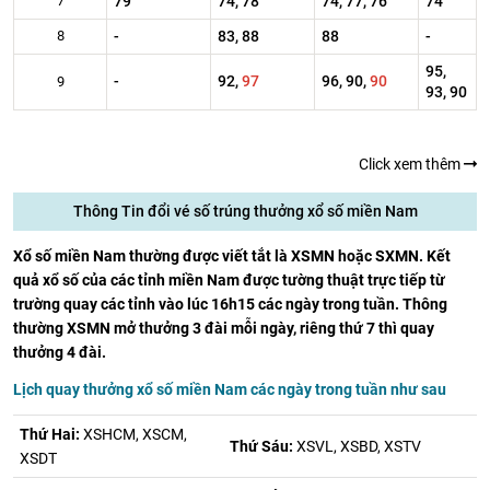
7
79
74, 78
74, 77, 76
74
8
-
83, 88
88
-
95,
-
92,
97
96, 90,
90
9
93, 90
Click xem thêm
Thông Tin đổi vé số trúng thưởng xổ số miền Nam
Xổ số miền Nam thường được viết tắt là XSMN hoặc SXMN. Kết
quả xổ số của các tỉnh miền Nam được tường thuật trực tiếp từ
trường quay các tỉnh vào lúc 16h15 các ngày trong tuần. Thông
thường XSMN mở thưởng 3 đài mỗi ngày, riêng thứ 7 thì quay
thưởng 4 đài.
Lịch quay thưởng xổ số miền Nam các ngày trong tuần như sau
Thứ Hai:
XSHCM, XSCM,
Thứ Sáu:
XSVL, XSBD, XSTV
XSDT