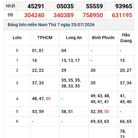
45291
05035
55559
93965
Nhất
304240
340389
758950
631195
ĐB
Bảng loto miền Nam Thứ 7 ngày 25/07/2026
Hậu
Loto
TPHCM
Long An
Bình Phước
Giang
0
01, 01
04
-
-
1
16
15, 13, 17
-
15
2
22, 22
29
20
20, 27
35, 35, 35,
37, 33
35
37, 34
3
38, 33, 35
49, 43, 48,
41,
48, 47,
40
-
4
45, 41, 41
45, 40
5
53, 59
58, 51
52, 59,
50
-
6
-
-
69, 63, 63
66, 65
78,
72,