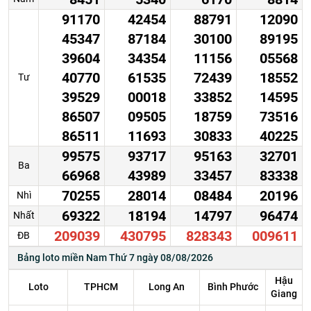
91170
42454
88791
12090
45347
87184
30100
89195
39604
34354
11156
05568
40770
61535
72439
18552
Tư
39529
00018
33852
14595
86507
09505
18759
73516
86511
11693
30833
40225
99575
93717
95163
32701
Ba
66968
43989
33457
83338
70255
28014
08484
20196
Nhì
69322
18194
14797
96474
Nhất
209039
430795
828343
009611
ĐB
Bảng loto miền Nam Thứ 7 ngày 08/08/2026
Hậu
Loto
TPHCM
Long An
Bình Phước
Giang