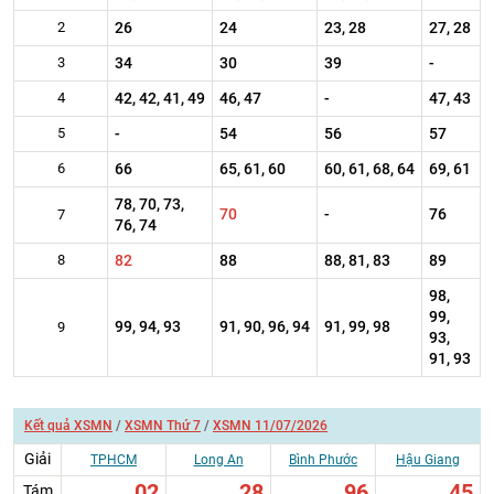
2
26
24
23, 28
27, 28
3
34
30
39
-
4
42, 42, 41, 49
46, 47
-
47, 43
5
-
54
56
57
6
66
65, 61, 60
60, 61, 68, 64
69, 61
78, 70, 73,
70
-
76
7
76, 74
8
82
88
88, 81, 83
89
98,
99,
99, 94, 93
91, 90, 96, 94
91, 99, 98
9
93,
91, 93
Kết quả XSMN
/
XSMN Thứ 7
/
XSMN 11/07/2026
Giải
TPHCM
Long An
Bình Phước
Hậu Giang
02
28
96
45
Tám