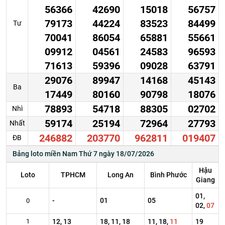
56366
42690
15018
56757
79173
44224
83523
84499
Tư
70041
86054
65881
55661
09912
04561
24583
96593
71613
59396
09028
63791
29076
89947
14168
45143
Ba
17449
80160
90798
18076
78893
54718
88305
02702
Nhì
59174
25194
72964
27793
Nhất
246882
203770
962811
019407
ĐB
Bảng loto miền Nam Thứ 7 ngày 18/07/2026
Hậu
Loto
TPHCM
Long An
Bình Phước
Giang
01,
-
01
05
0
02,
07
1
12, 13
18, 11, 18
11, 18,
11
19