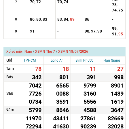
70, 72
70, 74
-
7
78,
74, 75
8
86, 80, 83
83, 84,
89
86
-
99,
91
-
98, 97, 98
9
91,
95
Xổ số miền Nam
/
XSMN Thứ 7
/
XSMN 18/07/2026
Giải
TPHCM
Long An
Bình Phước
Hậu Giang
78
18
11
27
Tám
342
801
391
998
Bảy
7042
6565
9799
8901
7726
0088
3160
1489
Sáu
0734
3591
5556
1619
5799
8646
4588
3647
Năm
11970
43411
27861
82669
72294
41630
90239
32028