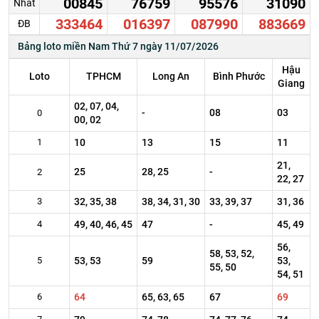
00845
76759
95576
31090
Nhất
333464
016397
087990
883669
ĐB
Bảng loto miền Nam Thứ 7 ngày 11/07/2026
Hậu
Loto
TPHCM
Long An
Bình Phước
Giang
02, 07, 04,
-
08
03
0
00, 02
1
10
13
15
11
21,
25
28, 25
-
2
22, 27
3
32, 35, 38
38, 34, 31, 30
33, 39, 37
31, 36
4
49, 40, 46, 45
47
-
45, 49
56,
58, 53, 52,
5
53, 53
59
53,
55, 50
54, 51
6
64
65, 63, 65
67
69