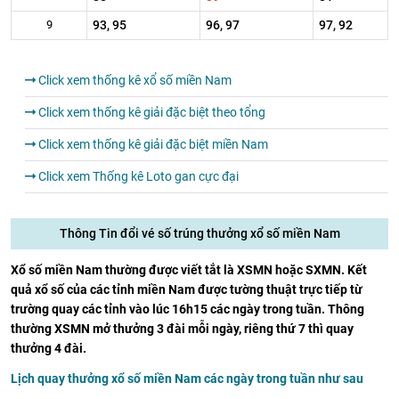
9
93, 95
96, 97
97, 92
Click xem thống kê xổ số miền Nam
Click xem thống kê giải đặc biệt theo tổng
Click xem thống kê giải đặc biệt miền Nam
Click xem Thống kê Loto gan cực đại
Thông Tin đổi vé số trúng thưởng xổ số miền Nam
Xổ số miền Nam thường được viết tắt là XSMN hoặc SXMN. Kết
quả xổ số của các tỉnh miền Nam được tường thuật trực tiếp từ
trường quay các tỉnh vào lúc 16h15 các ngày trong tuần. Thông
thường XSMN mở thưởng 3 đài mỗi ngày, riêng thứ 7 thì quay
thưởng 4 đài.
Lịch quay thưởng xổ số miền Nam các ngày trong tuần như sau