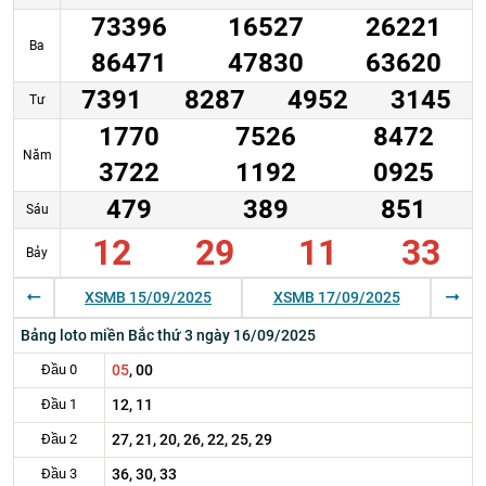
73396
16527
26221
Ba
86471
47830
63620
7391
8287
4952
3145
Tư
1770
7526
8472
Năm
3722
1192
0925
479
389
851
Sáu
12
29
11
33
Bảy
XSMB 15/09/2025
XSMB 17/09/2025
Bảng loto miền Bắc thứ 3 ngày 16/09/2025
Đầu 0
05
, 00
Đầu 1
12, 11
Đầu 2
27, 21, 20, 26, 22, 25, 29
Đầu 3
36, 30, 33