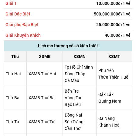
Giải 1
10.000.000đ/1 vé
Giải Đặc Biệt
500.000.000đ/1 vé
Giải phụ Đặc Biệt
25.000.000đ/1 vé
Giải Khuyến Khích
40.000đ/1 vé
Lịch mở thưởng xổ số kiến thiết
Thứ
XSMB
XSMN
XSMT
Tp Hồ Chí Minh
Phú Yên
Thứ Hai
XSMB Thứ Hai
Đồng Tháp
Thừa Thiên Huế
Cà Mau
Bến Tre
Đắk Lắk
Thứ Ba
XSMB Thứ Ba
Vũng Tàu
Quảng Nam
Bạc Liêu
Đồng Nai
Đà Nẵng
Thứ Tư
XSMB Thứ Tư
Sóc Trăng
Khánh Hoà
Cần Thơ