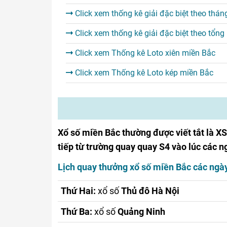
Click xem thống kê giải đặc biệt theo thán
Click xem thống kê giải đặc biệt theo tổng
Click xem Thống kê Loto xiên miền Bắc
Click xem Thống kê Loto kép miền Bắc
Xổ số miền Bắc thường được viết tắt là X
tiếp từ trường quay quay S4 vào lúc các n
Lịch quay thưởng xổ số miền Bắc các ngà
Thứ Hai:
xổ số
Thủ đô Hà Nội
Thứ Ba:
xổ số
Quảng Ninh