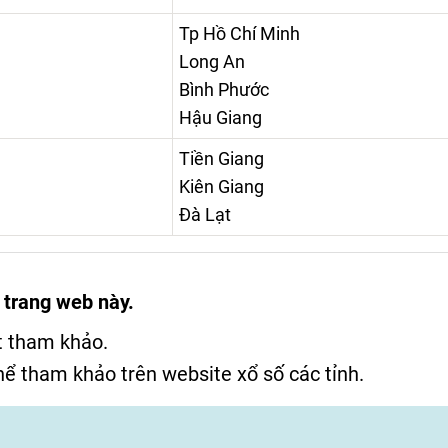
Tp Hồ Chí Minh
Long An
Bình Phước
Hậu Giang
Tiền Giang
Kiên Giang
Đà Lạt
 trang web này.
t tham khảo.
hể tham khảo trên website xổ số các tỉnh.