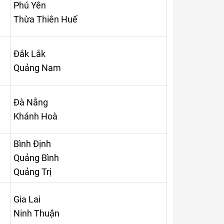
Phú Yên
Thừa Thiên Huế
Đắk Lắk
Quảng Nam
Đà Nẵng
Khánh Hoà
Bình Định
Quảng Bình
Quảng Trị
Gia Lai
Ninh Thuận