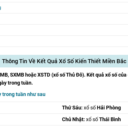
g
Thông Tin Về Kết Quả Xổ Số Kiến Thiết Miền Bắc
SMB, SXMB hoặc XSTD (xổ số Thủ Đô). Kết quả xổ số của 
gày trong tuần.
y trong tuần như sau
Thứ Sáu:
xổ số
Hải Phòng
Chủ Nhật:
xổ số
Thái Bình