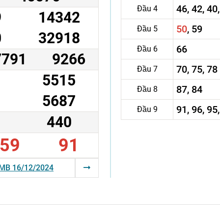
46, 42, 40,
Đầu 4
9
14342
50
, 59
Đầu 5
0
32918
66
Đầu 6
7791
9266
70, 75, 78
Đầu 7
5515
87, 84
Đầu 8
5687
91, 96, 95
Đầu 9
440
59
91
MB 16/12/2024