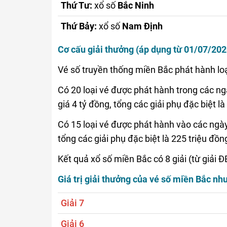
Thứ Tư:
xổ số
Bắc Ninh
Thứ Bảy:
xổ số
Nam Định
Cơ cấu giải thưởng (áp dụng từ 01/07/202
Vé số truyền thống miền Bắc phát hành lo
Có 20 loại vé được phát hành trong các ngày
giá 4 tỷ đồng, tổng các giải phụ đặc biệt l
Có 15 loại vé được phát hành vào các ngày cò
tổng các giải phụ đặc biệt là 225 triệu đồn
Kết quả xổ số miền Bắc có 8 giải (từ giải
Giá trị giải thưởng của vé số miền Bắc nh
Giải 7
Giải 6