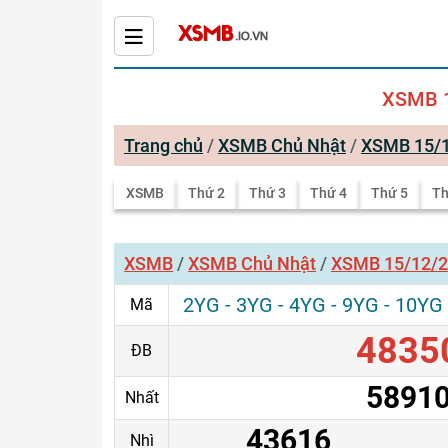
XSMB 1
Trang chủ
/
XSMB Chủ Nhật
/
XSMB 15/
XSMB
Thứ 2
Thứ 3
Thứ 4
Thứ 5
Th
XSMB
/
XSMB Chủ Nhật
/
XSMB 15/12/
2YG
-
3YG
-
4YG
-
9YG
-
10YG
Mã
4835
ĐB
5891
Nhất
43616
Nhì