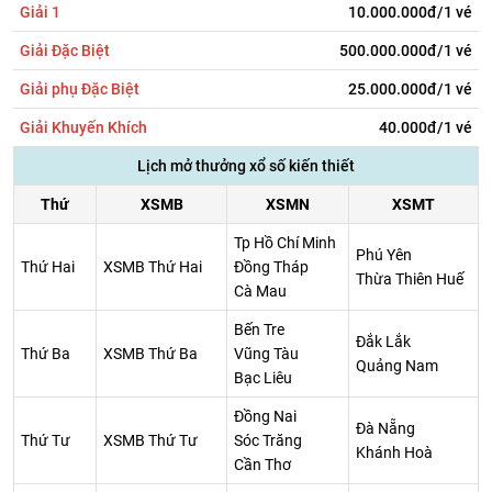
Giải 1
10.000.000đ/1 vé
Giải Đặc Biệt
500.000.000đ/1 vé
Giải phụ Đặc Biệt
25.000.000đ/1 vé
Giải Khuyến Khích
40.000đ/1 vé
Lịch mở thưởng xổ số kiến thiết
Thứ
XSMB
XSMN
XSMT
Tp Hồ Chí Minh
Phú Yên
Thứ Hai
XSMB Thứ Hai
Đồng Tháp
Thừa Thiên Huế
Cà Mau
Bến Tre
Đắk Lắk
Thứ Ba
XSMB Thứ Ba
Vũng Tàu
Quảng Nam
Bạc Liêu
Đồng Nai
Đà Nẵng
Thứ Tư
XSMB Thứ Tư
Sóc Trăng
Khánh Hoà
Cần Thơ