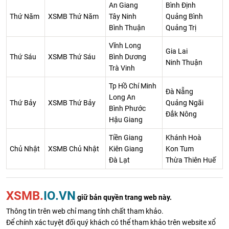
An Giang
Bình Định
Thứ Năm
XSMB Thứ Năm
Tây Ninh
Quảng Bình
Bình Thuận
Quảng Trị
Vĩnh Long
Gia Lai
Thứ Sáu
XSMB Thứ Sáu
Bình Dương
Ninh Thuận
Trà Vinh
Tp Hồ Chí Minh
Đà Nẵng
Long An
Thứ Bảy
XSMB Thứ Bảy
Quảng Ngãi
Bình Phước
Đắk Nông
Hậu Giang
Tiền Giang
Khánh Hoà
Chủ Nhật
XSMB Chủ Nhật
Kiên Giang
Kon Tum
Đà Lạt
Thừa Thiên Huế
XSMB.
IO.VN
giữ bản quyền trang web này.
Thông tin trên web chỉ mang tính chất tham khảo.
Để chính xác tuyệt đối quý khách có thể tham khảo trên website xổ