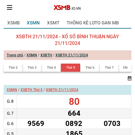
XSMB
XSMN
XSMT
THỐNG KÊ LOTO GAN MB
XSBTH 21/11/2024 - XỔ SỐ BÌNH THUẬN NGÀY
21/11/2024
Trang chủ
/
XSMN
/
XSBTH
/
XSBTH 21/11/2024
Thứ 2
Thứ 3
Thứ 4
Thứ 5
Thứ 6
Thứ 7
CN
XSMN
/
XSBTH Thứ 5
/
XSBTH 21/11/2024
80
G.8
664
G.7
9569
0892
0703
G.6
1865
G.5