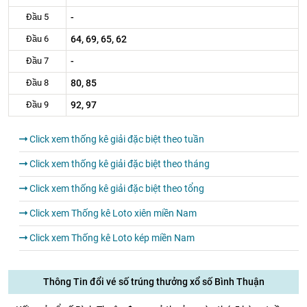
Đầu 5
-
Đầu 6
64, 69, 65, 62
Đầu 7
-
Đầu 8
80, 85
Đầu 9
92, 97
Click xem thống kê giải đặc biệt theo tuần
Click xem thống kê giải đặc biệt theo tháng
Click xem thống kê giải đặc biệt theo tổng
Click xem Thống kê Loto xiên miền Nam
Click xem Thống kê Loto kép miền Nam
Thông Tin đổi vé số trúng thưởng xổ số Bình Thuận